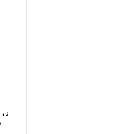
et å
e