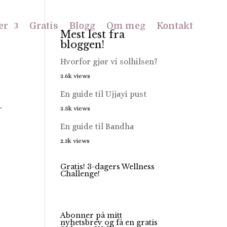
er
Gratis
Blogg
Om meg
Kontakt
Mest lest fra
bloggen!
Hvorfor gjør vi solhilsen?
3.6k views
En guide til Ujjayi pust
.
3.5k views
En guide til Bandha
2.3k views
Gratis! 3-dagers Wellness
Challenge!
Abonner på mitt
nyhetsbrev og få en gratis