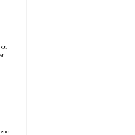
r du
at
kene