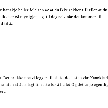
r kanskje heller følelsen av at du ikke rekker til? Eller at du
t ikke er så mye igjen å gi til deg selv når det kommer til
 til å...
t. Det er ikke noe vi legger til på ´to-do´ listen vår. Kanskje 
 uten at å ha lagt til rette for å hvile? Og det er jo egentli
r...