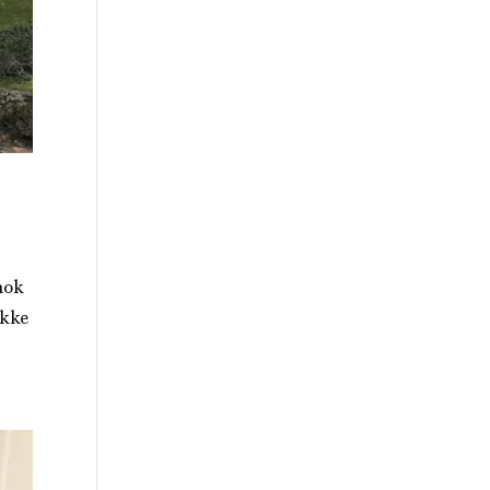
nok
ikke