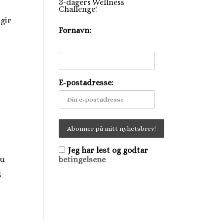
3-dagers Wellness
Challenge!
 gir
Fornavn:
E-postadresse:
Jeg har lest og godtar
du
betingelsene
g