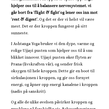
hjelper oss til å balansere nervesystemet. vi
går bort fra ´flight & fight´og lener oss inn mot
´rest & digest´.
Og det er der vi helst vil være
mest. Det er der kroppen fungerer på sitt
sunneste.
I Ashtanga Yoga bruker vi den dype, varme og
rolige Ujjayi pusten som hjelper oss til å snu
blikket innover. Ujjayi pusten øker flyten av
Prana (livskraften vår), og sender frisk
oksygen til hele kroppen. Dette gir en boot til
sirkulasjonen i kroppen, og gir oss fornyet
energi, og åpner opp energi kanalene i kroppen
(nadis på sanskrit).
Og alle de ulike øvelsen påvirker kroppen og
musklene på forskjellig vis. Bakoverbøyninger