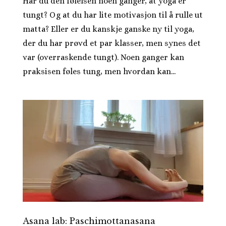
Har du den følelsen noen ganger, at yoga er
tungt? Og at du har lite motivasjon til å rulle ut
matta? Eller er du kanskje ganske ny til yoga,
der du har prøvd et par klasser, men synes det
var (overraskende tungt). Noen ganger kan
praksisen føles tung, men hvordan kan...
Asana lab: Paschimottanasana