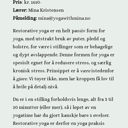
Pris
: kr. 1610-
Lærer:
Mina Kristensen
Påmelding:
mina@yogawithmina.no
Restorative yoga er en helt passiv form for
yoga, med utstrakt bruk av puter, pledd og
bolstre, for være i stillinger som er behagelige
og dypt avslappende. Denne formen for yoga er
spesislt egnet for å
redusere stress, og særlig
kronisk stress. Prinsippet er å
være
istedenfor
å
gjøre
.
Vi tøyer ikke, men lar kroppen få lov til
å hvile på detalj-nivå.
Du er i en stilling forholdsvis lenge, alt fra 3 til
20 minutter (eller mer), så i løpet av en
yogatime har du gjort kanskje bare 5 øvelser.
Restorative yoga er derfor en yoga praksis